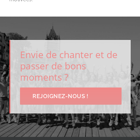
Envie de chanter et de
passer de bons
moments ?
REJOIGNEZ-NOUS !