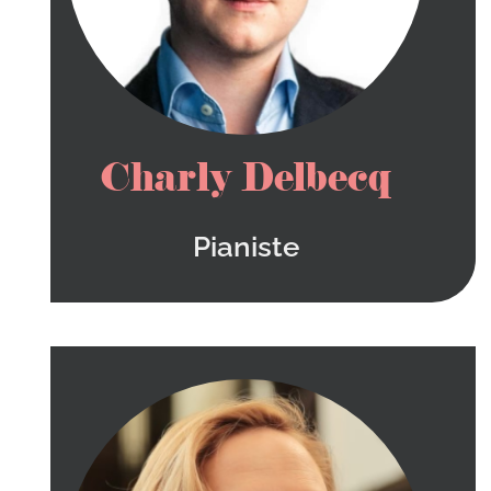
Charly Delbecq
Pianiste