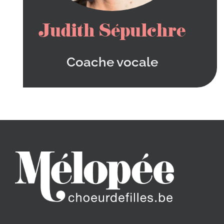
Judith Sépulchre
Coache vocale