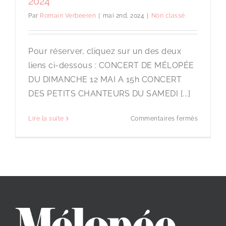
2024
Par
Romain Verbeeren
|
mai 2nd, 2024
|
Non classé
Pour réserver, cliquez sur un des deux
liens ci-dessous : CONCERT DE MÉLOPÉE
DU DIMANCHE 12 MAI A 15h CONCERT
DES PETITS CHANTEURS DU SAMEDI [...]
sur
Lire la suite
Commentaires fermés
Concerts
familiaux
des
12
et
18
mai
2024