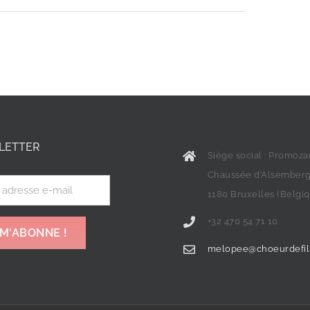
LETTER
Siège social : Promoz
Chaussée d’Alsemberg
1180 Bruxelles (Belgi
+32 470 54 71 10
melopee@choeurdefil