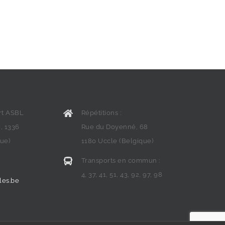
art ASBL
Répétitions :
, 1336
Rue du Doyenné, 68
que)
1180 Uccle (Belgique)
Transports en commun :
4, 37, 41, 51, 43, 92, 97, 98
les.be